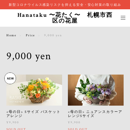
新型コロナウイルス感染リスクを抑える安全・安心対策の取り組み
Hanataku 〜花たく〜 札幌市西
区の花屋
Home
Price
9,000 yen
9,000 yen
<母の日> ニュアンスカラーア
<母の日> Sサイズ バスケット
レンジSサイズ
アレンジ
¥9,900
¥9,900
SOLD OUT
SOLD OUT