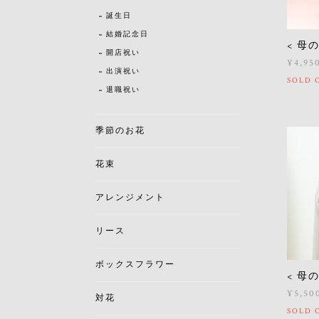
誕生日
結婚記念日
< 母
開店祝い
¥4,95
出演祝い
SOLD 
退職祝い
季節のお花
花束
アレンジメント
リース
ボックスフラワー
< 母
¥5,50
対花
SOLD 