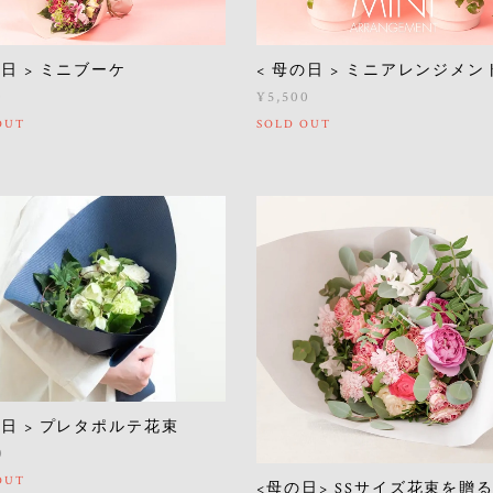
< 母の日 > ミニアレンジメン
の日 > ミニブーケ
¥5,500
0
SOLD OUT
OUT
の日 > プレタポルテ花束
0
OUT
<母の日> SSサイズ花束を贈