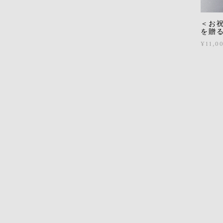
＜お祝
を贈
¥11,0