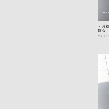
＜お祝
贈る
¥4,40