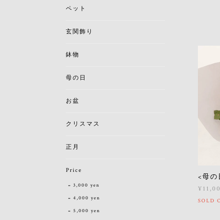
ペット
玄関飾り
鉢物
母の日
お盆
クリスマス
正月
Price
<母の
3,000 yen
¥11,0
4,000 yen
SOLD 
5,000 yen