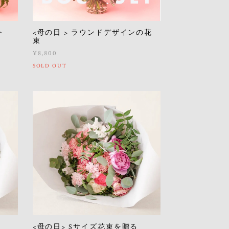
ト
<母の日 > ラウンドデザインの花
束
¥8,800
SOLD OUT
る
<母の日> Sサイズ花束を贈る