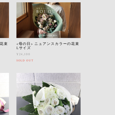
の花束
<母の日> ニュアンスカラーの花束
Lサイズ
¥24,100
SOLD OUT