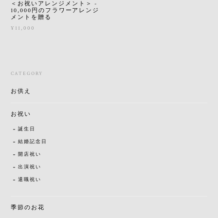
＜お祝いアレンジメント＞ -
10,000円のフラワーアレンジ
メントを贈る
¥11,000
CATEGORY
お供え
お祝い
誕生日
結婚記念日
開店祝い
出演祝い
退職祝い
季節のお花