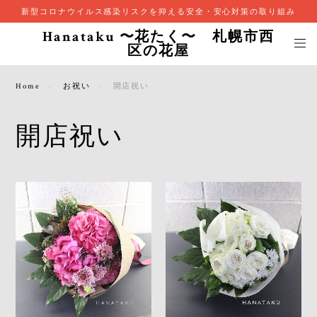
新型コロナウイルス感染リスクを抑える安全・安心対策の取り組み
Hanataku 〜花たく〜 札幌市西
区の花屋
Home
お祝い
開店祝い
開店祝い