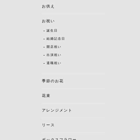
お供え
お祝い
誕生日
結婚記念日
開店祝い
出演祝い
退職祝い
季節のお花
花束
アレンジメント
リース
ボックスフラワー