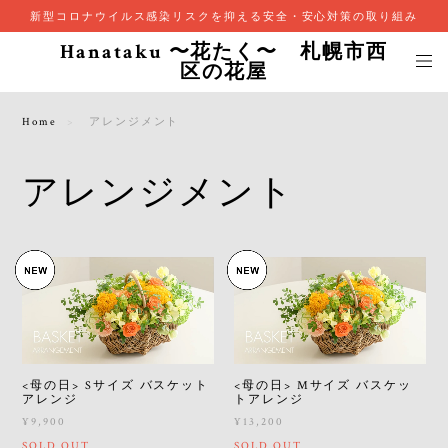
新型コロナウイルス感染リスクを抑える安全・安心対策の取り組み
Hanataku 〜花たく〜 札幌市西
区の花屋
Home
アレンジメント
アレンジメント
<母の日> Sサイズ バスケット
<母の日> Mサイズ バスケッ
アレンジ
トアレンジ
¥9,900
¥13,200
SOLD OUT
SOLD OUT