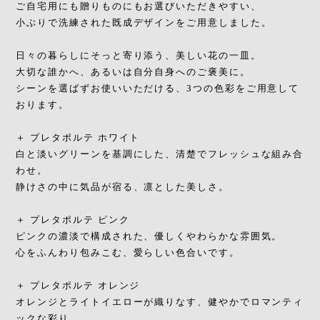
ご自宅用にも贈りものにもお選びいただきやすい、
小ぶりで洗練された既成デザインをご用意しました。
日々の暮らしにそっと寄り添う、美しい花の一皿。
大切な誰かへ、あるいは自分自身へのご褒美に。
シーンを選ばずお使いいただける、3つの色彩をご用意して
おります。
＋ プレタポルテ ホワイト
白と淡いグリーンを基調にした、清楚でフレッシュな組み合
わせ。
静けさの中に気品が宿る、凛とした美しさ。
＋ プレタポルテ ピンク
ピンクの濃淡で構成された、優しくやわらかな雰囲気。
心をふんわり包みこむ、愛らしい色合いです。
＋ プレタポルテ オレンジ
オレンジとライトイエローが織りなす、健やかでロマンティ
ックな彩り。