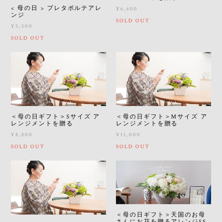
< 母の日 > プレタポルテアレ
¥6,600
ンジ
SOLD OUT
¥5,500
SOLD OUT
＜母の日ギフト＞Sサイズ ア
＜母の日ギフト＞Mサイズ ア
レンジメントを贈る
レンジメントを贈る
¥8,800
¥11,000
SOLD OUT
SOLD OUT
＜母の日ギフト＞天国のお母
さんにお花を贈るアレンジSS