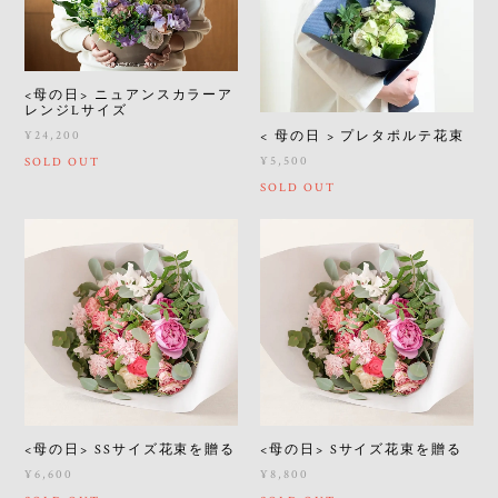
<母の日> ニュアンスカラーア
レンジLサイズ
< 母の日 > プレタポルテ花束
¥24,200
¥5,500
SOLD OUT
SOLD OUT
<母の日> SSサイズ花束を贈る
<母の日> Sサイズ花束を贈る
¥6,600
¥8,800