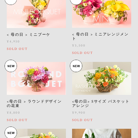
< 母の日 > ミニアレンジメン
< 母の日 > ミニブーケ
ト
¥4,950
¥5,500
SOLD OUT
SOLD OUT
<母の日> Sサイズ バスケット
<母の日 > ラウンドデザイン
アレンジ
の花束
¥9,900
¥8,800
SOLD OUT
SOLD OUT