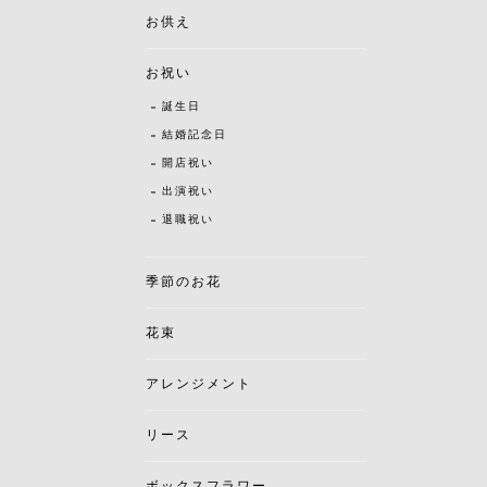
お供え
お祝い
誕生日
結婚記念日
開店祝い
出演祝い
退職祝い
季節のお花
花束
アレンジメント
リース
ボックスフラワー