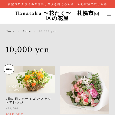
新型コロナウイルス感染リスクを抑える安全・安心対策の取り組み
Hanataku 〜花たく〜 札幌市西
区の花屋
Home
Price
10,000 yen
10,000 yen
<母の日> Mサイズ バスケッ
トアレンジ
¥13,200
SOLD OUT